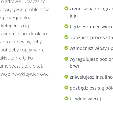
 o zdrowie. Dołączając
zrzucisz nadprogra
a rozwiązywać problemów
jojo
z profesjonalne
y ketogenicznej
będziesz mieć więce
es odchudzania krok po
opóźnisz proces sta
 zaprojektowany, żeby
wzmocnisz włosy i 
potrzeby i optymalnie
kiet to nie tylko
wyregulujesz poziom
samopoczucie, ale też
krwi
swoje nawyki żywieniowe
zniwelujesz insulin
pozbędziesz się bó
i... wiele więcej.