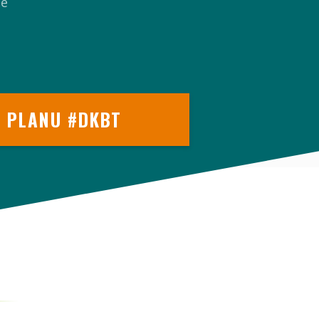
ne
u
O PLANU #DKBT