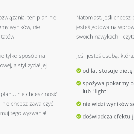
ozwiązania, ten plan nie
Natomiast, jeśli chcesz
jemy wyników, nie
jesteś gotowa na wpro
tatów.
swoich nawykach - czytaj
ie tylko sposób na
Jeśli jesteś osobą, która:
ej, a styl życia! Jej
od lat stosuje diet
spożywa pokarmy oz
lub "light"
 planu, nie chcesz nosić
 nie chcesz zawalczyć
nie widzi wyników 
jmuj tego wyzwania!
doświadcza efektu j