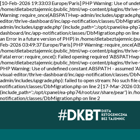
[10-Feb-2026 19:33:03 Europe/Paris] PHP Warning: Use of undefi
/home/dietabeztajemnic/public_html/wp-content/plugins/thrive-v
Warning: require_once(ABSPATHwp-admin/includes/upgrade.php): f
editor/thrive-dashboard/inc/app-notification/classes/DbMigrati
admin/includes/upgrade.php' (include_path='.:/opt/cpanel/ea-php7
dashboard/inc/app-notification/classes/DbMigration.php on lin
an Error in a future version of PHP) in /home/dietabeztajemnic/p
Feb-2026 03:49:37 Europe/Paris] PHP Warning: require_once(ABSP
/home/dietabeztajemnic/public_html/wp-content/plugins/thrive-v
Fatal error: require_once(): Failed opening required 'ABSPATHwp-
/home/dietabeztajemnic/public_html/wp-content/plugins/thrive-v
PHP Warning: Use of undefined constant ABSPATH - assumed 'ABSP
visual-editor/thrive-dashboard/inc/app-notification/classes/D
admin/includes/upgrade.php): failed to open stream: No such file
notification/classes/DbMigration.php on line 2 [17-Mar-2026 03
(include_path='.:/opt/cpanel/ea-php74/root/usr/share/pear') in 
notification/classes/DbMigration.php on line 2