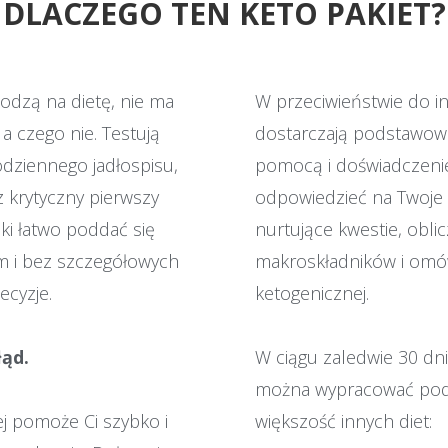
DLACZEGO TEN KETO PAKIET?
odzą na dietę, nie ma
W przeciwieństwie do in
 a czego nie. Testują
dostarczają podstawowe
odziennego jadłospisu,
pomocą i doświadczenie
z krytyczny pierwszy
odpowiedzieć na Twoje 
ki łatwo poddać się
nurtujące kwestie, obl
om i bez szczegółowych
makroskładników i omówi
cyzje.
ketogenicznej.
łąd.
W ciągu zaledwie 30 dni
można wypracować podc
ej pomoże Ci szybko i
większość innych diet: