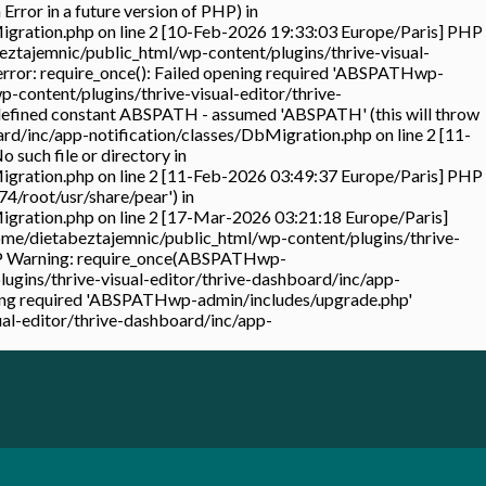
ror in a future version of PHP) in
igration.php on line 2 [10-Feb-2026 19:33:03 Europe/Paris] PHP
eztajemnic/public_html/wp-content/plugins/thrive-visual-
error: require_once(): Failed opening required 'ABSPATHwp-
-content/plugins/thrive-visual-editor/thrive-
defined constant ABSPATH - assumed 'ABSPATH' (this will throw
ard/inc/app-notification/classes/DbMigration.php on line 2 [11-
uch file or directory in
igration.php on line 2 [11-Feb-2026 03:49:37 Europe/Paris] PHP
4/root/usr/share/pear') in
igration.php on line 2 [17-Mar-2026 03:21:18 Europe/Paris]
home/dietabeztajemnic/public_html/wp-content/plugins/thrive-
PHP Warning: require_once(ABSPATHwp-
lugins/thrive-visual-editor/thrive-dashboard/inc/app-
pening required 'ABSPATHwp-admin/includes/upgrade.php'
ual-editor/thrive-dashboard/inc/app-