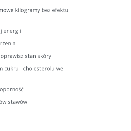
mowe kilogramy bez efektu
j energii
rzenia
poprawisz stan skóry
 cukru i cholesterolu we
ooporność
lów stawów