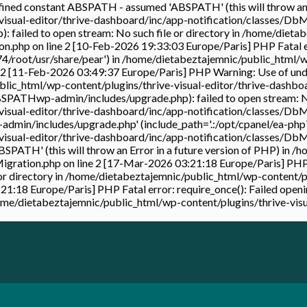
ned constant ABSPATH - assumed 'ABSPATH' (this will throw an Er
isual-editor/thrive-dashboard/inc/app-notification/classes/DbM
ailed to open stream: No such file or directory in /home/dietab
on.php on line 2 [10-Feb-2026 19:33:03 Europe/Paris] PHP Fatal 
4/root/usr/share/pear') in /home/dietabeztajemnic/public_html/wp
e 2 [11-Feb-2026 03:49:37 Europe/Paris] PHP Warning: Use of un
ublic_html/wp-content/plugins/thrive-visual-editor/thrive-dashbo
ATHwp-admin/includes/upgrade.php): failed to open stream: No s
isual-editor/thrive-dashboard/inc/app-notification/classes/DbM
admin/includes/upgrade.php' (include_path='.:/opt/cpanel/ea-php7
isual-editor/thrive-dashboard/inc/app-notification/classes/DbM
ATH' (this will throw an Error in a future version of PHP) in /
bMigration.php on line 2 [17-Mar-2026 03:21:18 Europe/Paris] 
 or directory in /home/dietabeztajemnic/public_html/wp-content/p
:21:18 Europe/Paris] PHP Fatal error: require_once(): Failed o
/home/dietabeztajemnic/public_html/wp-content/plugins/thrive-vis