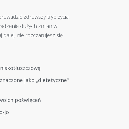
 prowadzić zdrowszy tryb życia,
wadzenie dużych zmian w
 dalej, nie rozczarujesz się!
ę niskotłuszczową
naczone jako „dietetyczne"
swoich poświęceń
o-jo